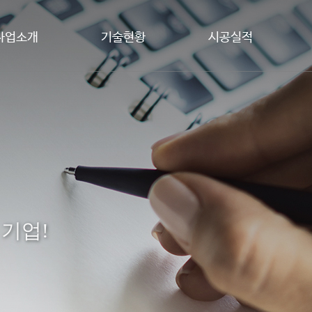
사업소개
기술현황
시공실적
 기업!