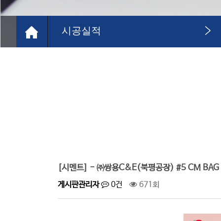
시공실적
[시멘트] - ㈜쌍용C&E(북평공장) #5 CM BAG 
게시판관리자
0건
671회